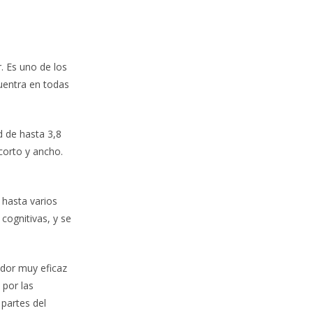
 Es uno de los
uentra en todas
d de hasta 3,8
corto y ancho.
 hasta varios
cognitivas, y se
ador muy eficaz
por las
 partes del