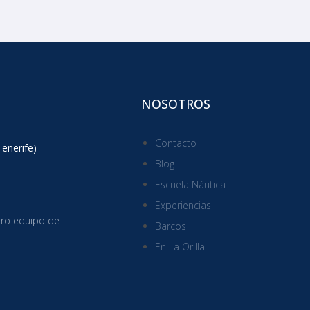
NOSOTROS
Contacto
Tenerife)
Blog
Escuela Náutica
Experiencias
tro equipo de
Barcos
En La Orilla